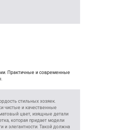
ами. Практичные и современные
.
ордость стильных хозяек.
и чистые и качественные
матовый цвет, изящные детали
етка, которая придает модели
и и элегантности. Такой должна