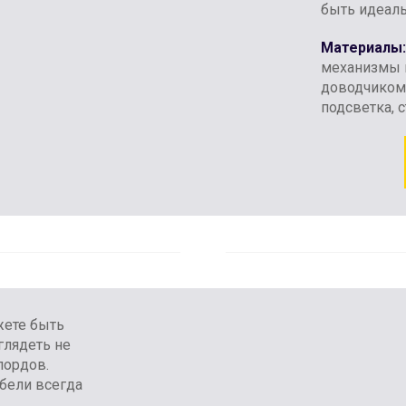
быть идеаль
Материалы:
механизмы и
доводчиком,
подсветка, 
жете быть
глядеть не
лордов.
бели всегда