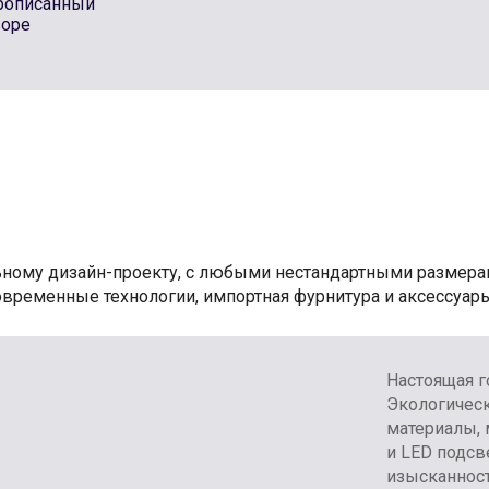
прописанный
воре
ьному дизайн-проекту, с любыми нестандартными размер
Современные технологии, импортная фурнитура и аксессуары
Настоящая г
Экологическ
материалы, 
и LED подсв
изысканност