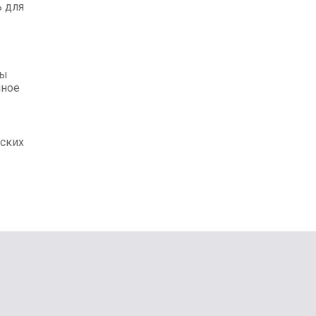
 для
вы
нное
ских