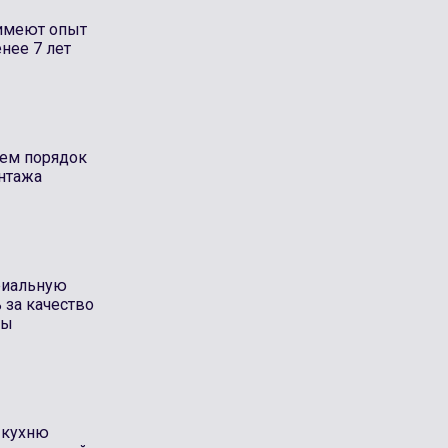
имеют опыт
нее 7 лет
яем порядок
нтажа
риальную
 за качество
ты
 кухню