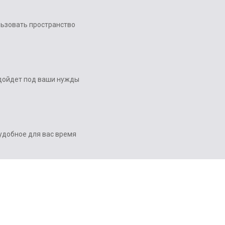
льзовать пространство
одойдет под ваши нужды
удобное для вас время